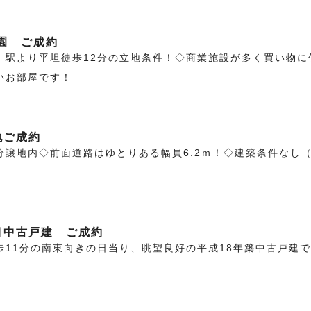
園 ご成約
』駅より平坦徒歩12分の立地条件！◇商業施設が多く買い物に
いお部屋です！
地ご成約
分譲地内◇前面道路はゆとりある幅員6.2ｍ！◇建築条件なし
目中古戸建 ご成約
歩11分の南東向きの日当り、眺望良好の平成18年築中古戸建で
！