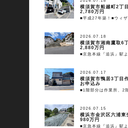
2026.07.18
横須賀市船越町2丁
2,780万円
■平成27年築！■ウィ
2026.07.18
横須賀市湘南鷹取6
2,880万円
■京急本線『追浜』駅よ
2026.07.17
横須賀市鴨居3丁目
お申込み
■1階部分は作業所、
2026.07.15
横浜市金沢区六浦東
980万円
■京急本線『追浜』駅