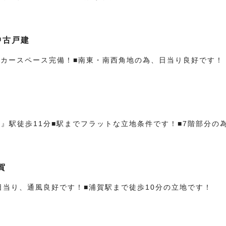
中古戸建
！■カースペース完備！■南東・南西角地の為、日当り良好です！
』駅徒歩11分■駅までフラットな立地条件です！■7階部分の
賀
日当り、通風良好です！■浦賀駅まで徒歩10分の立地です！