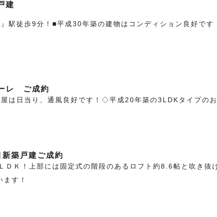
戸建
』駅徒歩9分！■平成30年築の建物はコンディション良好です
ーレ ご成約
屋は日当り、通風良好です！◇平成20年築の3LDKタイプの
目新築戸建ご成約
たＬＤＫ！上部には固定式の階段のあるロフト約8.6帖と吹き
います！