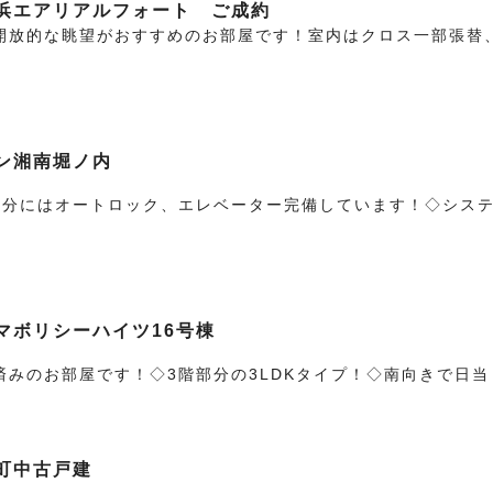
浜エアリアルフォート ご成約
開放的な眺望がおすすめのお部屋です！室内はクロス一部張替
ン湘南堀ノ内
部分にはオートロック、エレベーター完備しています！◇シス
マボリシーハイツ16号棟
済みのお部屋です！◇3階部分の3LDKタイプ！◇南向きで日
町中古戸建