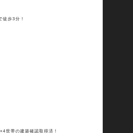
で徒歩3分！
！
×4世帯の建築確認取得済！