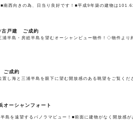
■南西向きの為、日当り良好です！■平成9年築の建物は101.6
中古戸建 ご成約
三浦半島・房総半島を望むオーシャンビュー物件！◇物件より約
 ご成約
位置し海と三浦半島を眼下に望む開放感のある眺望をご覧ください
浜オーシャンフォート
総半島を遠望するパノラマビュー！■前面に建物がなく開放感が