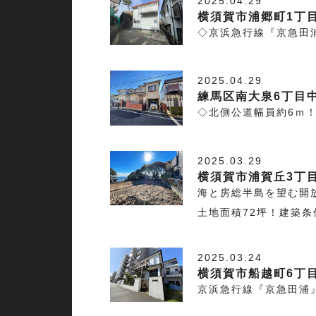
2025.04.29
横須賀市浦郷町1丁目
◇京浜急行線『京急田
2025.04.29
練馬区南大泉6丁目
◇北側公道幅員約6ｍ！
2025.03.29
横須賀市浦賀丘3丁
海と房総半島を望む開
土地面積72坪！建築
2025.03.24
横須賀市船越町6丁
京浜急行線『京急田浦