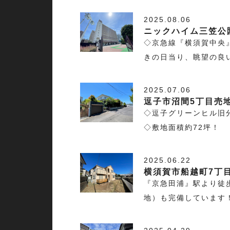
2025.08.06
ニックハイム三笠公
◇京急線『横須賀中央
きの日当り、眺望の良
2025.07.06
逗子市沼間5丁目売
◇逗子グリーンヒル旧
◇敷地面積約72坪！
2025.06.22
横須賀市船越町7丁
『京急田浦』駅より徒
地）も完備しています