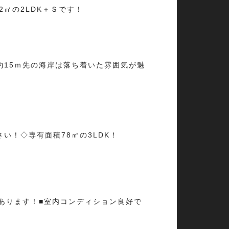
2㎡の2LDK＋Ｓです！
15ｍ先の海岸は落ち着いた雰囲気が魅
！◇専有面積78㎡の3LDK！
あります！■室内コンディション良好で