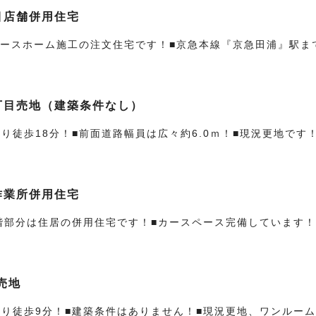
目店舗併用住宅
ザースホーム施工の注文住宅です！■京急本線『京急田浦』駅ま
丁目売地（建築条件なし）
り徒歩18分！■前面道路幅員は広々約6.0ｍ！■現況更地です
作業所併用住宅
2階部分は住居の併用住宅です！■カースペース完備しています！
売地
より徒歩9分！■建築条件はありません！■現況更地、ワンルーム