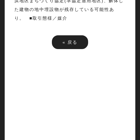
浜地区まちづくり協定(準協定適用地区)、解体し
た建物の地中埋設物が残存している可能性あ
り。 ■取引態様／媒介
«
戻る