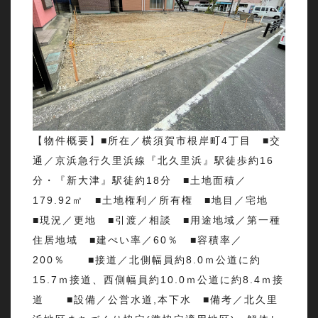
【物件概要】■所在／横須賀市根岸町4丁目 ■交
通／京浜急行久里浜線『北久里浜』駅徒歩約16
分・『新大津』駅徒約18分 ■土地面積／
179.92㎡ ■土地権利／所有権 ■地目／宅地
■現況／更地 ■引渡／相談 ■用途地域／第一種
住居地域 ■建ぺい率／60％ ■容積率／
200％ ■接道／北側幅員約8.0ｍ公道に約
15.7ｍ接道、西側幅員約10.0ｍ公道に約8.4ｍ接
道 ■設備／公営水道,本下水 ■備考／北久里