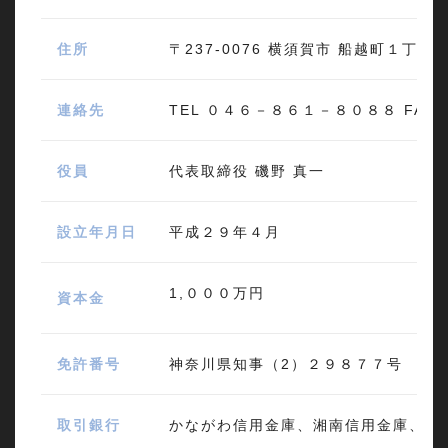
住所
〒237-0076 横須賀市 船越町１丁目
連絡先
TEL ０４６－８６１－８０８８ FA
役員
代表取締役 磯野 真一
設立年月日
平成２９年４月
1,０００万円
資本金
免許番号
神奈川県知事（2）２９８７７号
取引銀行
かながわ信用金庫、湘南信用金庫、横