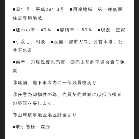
■築年月：平成29年3月 ■用途地域：第一種低層
住居専用地域
■建ぺい率：40％ ■容積率:：80％ ■現況：空家
■引渡し：相談 ■設備：都市ガス、公営水道、公
共下水道
■備考：①現況優先売買 ②売主契約不適合責任免
責
③建物、地下車庫内に一部残置物あり
④任意売却物件の為、売買契約締結には抵当権者
の応諾を要します。
⑤山崎横峯地区地区計画あり
■取引態様：媒介