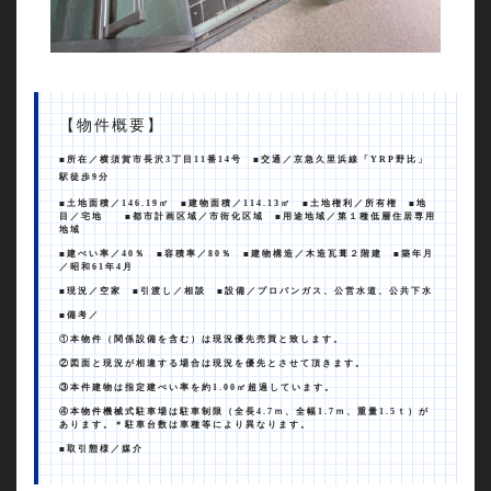
【物件概要】
■所在／横須賀市長沢
3
丁目
11
番
14
号 ■交通／京急久里浜線「
YRP
野比」
駅徒歩
9
分
■土地面積／
146.19
㎡ ■建物面積／
114.13
㎡ ■土地権利／所有権 ■地
目／宅地 ■都市計画区域／市街化区域 ■用途地域／第１種低層住居専用
地域
■建ぺい率／
40
％
■
容積率／
80
％ ■建物構造／木造瓦葺２階建 ■築年月
／昭和
61
年
4
月
■現況／空家 ■引渡し／相談 ■設備／プロパンガス、公営水道、公共下水
■備考／
①本物件（関係設備を含む）は現況優先売買と致します。
②図面と現況が相違する場合は現況を優先とさせて頂きます。
③本件建物は指定建ぺい率を約
1.00
㎡超過しています。
④本物件機械式駐車場は駐車制限（全長
4.7
ｍ、全幅
1.7
ｍ、重量
1.5
ｔ）が
あります。＊
駐車台数は車種等により異なります。
■取引態様／媒介