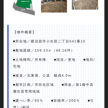
【物件概要】
■所在地／横須賀市小矢部二丁目641番10
■敷地面積／159.23㎡（48.16坪）
■土地権利／所有権 ■現況／更地 ■地目/
宅地
■接道／北東側、公道、幅員4.0ｍ
■都市計画／市街化区域 ■用途／第1種中高
層住居専用地域
■建ぺい率／60％ ■容積率／200％ ■引
渡し/相談