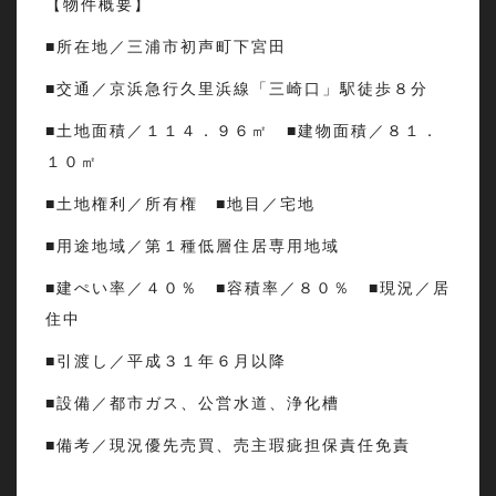
【物件概要】
■所在地／三浦市初声町下宮田
■交通／京浜急行久里浜線「三崎口」駅徒歩８分
■土地面積／１１４．９６㎡ ■建物面積／８１．
１０㎡
■土地権利／所有権 ■地目／宅地
■用途地域／第１種低層住居専用地域
■建ぺい率／４０％ ■容積率／８０％ ■現況／居
住中
■引渡し／平成３１年６月以降
■設備／都市ガス、公営水道、浄化槽
■備考／現況優先売買、売主瑕疵担保責任免責