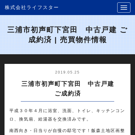
株式会社ライフスター
三浦市初声町下宮田 中古戸建 ご
成約済 | 売買物件情報
2019.05.25
三浦市初声町下宮田 中古戸建
ご成約済
平成３０年４月に浴室、洗面、トイレ、キッチンコン
ロ、換気扇、給湯器を交換済みです。
南西向き・日当りが自慢の邸宅です！飯森土地区画整