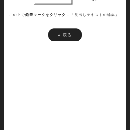
この上で
鉛筆マークをクリック -
「見出しテキストの編集」
«
戻る