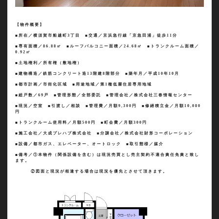
【物件概要】
■所在／横須賀市船越町
3
丁目 ■交通／京浜急行線「京急田浦」徒歩
11
分
■専有面積／
86.88
㎡ ■ルーフバルコニー面積／
24.68
㎡ ■トランクルーム面積／
0.92
㎡
■土地権利／所有権（敷地権）
■建物構造／鉄筋コンクリート造
13
階建
8
階部分 ■築年月／平成
10
年
10
月
■都市計画／市街化区域 ■用途地域／第
1
種低層住居専用地域
■総戸数／
69
戸 ■管理形態／全部委託 ■管理会社／株式会社三春情報センター
■現況／空室 ■引渡し／相談 ■管理費／月額
9,300
円 ■修繕積立金／月額
10,080
円
■トランクルーム使用料／月額
500
円 ■町会費／月額
300
円
■施工会社／大成プレハブ株式会社 ■分譲会社／株式会社財形コーポレーション
■設備／都市ガス、エレベーター、オートロック ■取引態様／媒介
■備考／①本物件（関係設備を含む）は現況売買とし売主契約不適合責任免責と致し
ます。
②図面と現況が相違する場合は現況を優先とさせて頂きます。