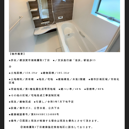
【物件概要】
■所在／横須賀市湘南鷹取1丁目 ■／京浜急行線「追浜」駅徒歩15
分
■土地面積／
150.19
㎡ ■建物面積／
105.16
㎡
■土地権利／所有権 ■地目／宅地 ■建物構造／木造
2
階建 ■都市計画区域／市街化
区域
■用途地域／第
1
種低層住居専用地域 ■建ぺい率／40％
■
容積率／8
0
％
■その他の区域／宅地造成工事規制区域
■現況／建物完成 ■引渡し／令和
5
年7月下旬予定
■設備／都市ガス、公営水道、公共下水
■建築確認番号／第R04SHC124880号
■備考／①図面と現況が相違する場合は現況を優先とさせて頂きます。
②湘南鷹取1丁目建築協定推進地区に該当しております。