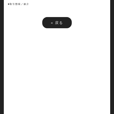
■取引態様／媒介
«
戻る