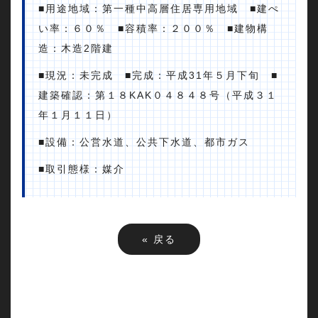
■用途地域：第一種中高層住居専用地域 ■建ぺ
い率：６０％ ■容積率：２００％ ■建物構
造：木造2階建
■現況：未完成 ■完成：平成31年５月下旬 ■
建築確認：第１８KAK０４８４８号（平成３１
年１月１１日）
■設備：公営水道、公共下水道、都市ガス
■取引態様：媒介
«
戻る