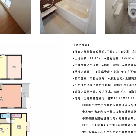
【物件概要】
■所在／横須賀市佐野町
3
丁目
1-3
■交通／京
■土地面積／
94.87
㎡ ■建物面積／
109.92
㎡
■土地権利／所有権 ■地目／宅地 ■建物構
■現況／建築中 ■完成予定／令和
7
年８月下旬
■都市計画／市街化区域 ■用途地域／近隣商
■その他の法令／準防火地域、宅地造成工事
■設備／公営水道、公共下水、都市ガス ■取
■備考／①建築確認番号：第
KBI-SGM25-10-
②図面と現況が相違する場合は現況を
③本物件敷地内の一部には都市計画道
④南側隣地建物越境に関する覚書あり
⑤フラット
35B
タイプ適合証明書発行
⑥住宅省エネルギー性能証明書発行費