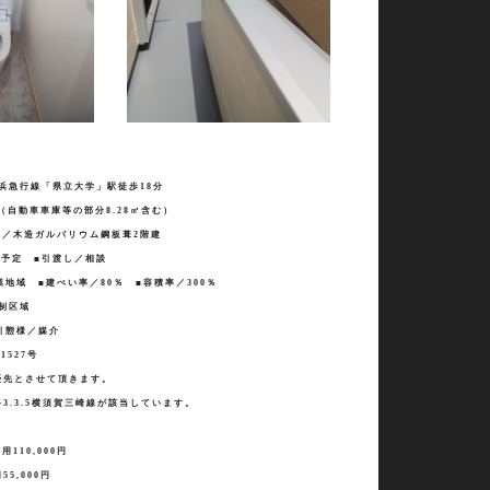
浜急行線「県立大学」駅徒歩
18
分
（自動車車庫等の部分
8.28
㎡含む）
造／木造ガルバリウム鋼板葺
2
階建
予定 ■引渡し／相談
業地域 ■建ぺい率／
80
％ ■容積率／
300
％
規制区域
引態様／媒介
1527
号
優先とさせて頂きます。
路
3.3.5
横須賀三崎線が該当しています。
。
費用
110,000
円
用
55,000
円