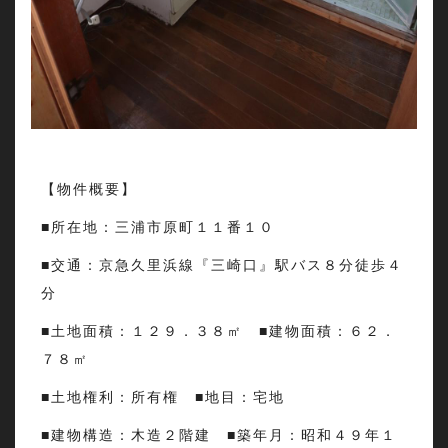
【物件概要】
■所在地：三浦市原町１１番１０
■交通：京急久里浜線『三崎口』駅バス８分徒歩４
分
■土地面積：１２９．３８㎡ ■建物面積：６２．
７８㎡
■土地権利：所有権 ■地目：宅地
■建物構造：木造２階建 ■築年月：昭和４９年１