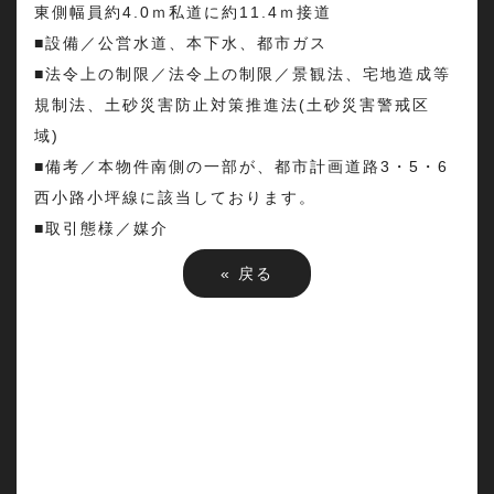
東側幅員約4.0ｍ私道に約11.4ｍ接道
■設備／公営水道、本下水、都市ガス
■法令上の制限／法令上の制限／景観法、宅地造成等
規制法、土砂災害防止対策推進法(土砂災害警戒区
域)
■備考／本物件南側の一部が、都市計画道路3・5・6
西小路小坪線に該当しております。
■取引態様／媒介
«
戻る