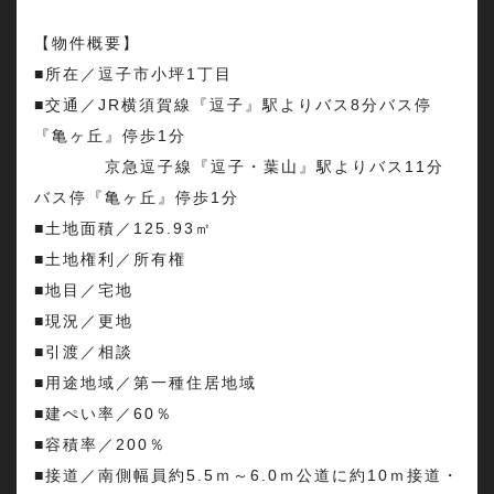
【物件概要】
■所在／逗子市小坪1丁目
■交通／JR横須賀線『逗子』駅よりバス8分バス停
『亀ヶ丘』停歩1分
京急逗子線『逗子・葉山』駅よりバス11分
バス停『亀ヶ丘』停歩1分
■土地面積／125.93㎡
■土地権利／所有権
■地目／宅地
■現況／更地
■引渡／相談
■用途地域／第一種住居地域
■建ぺい率／60％
■容積率／200％
■接道／南側幅員約5.5ｍ～6.0ｍ公道に約10ｍ接道・