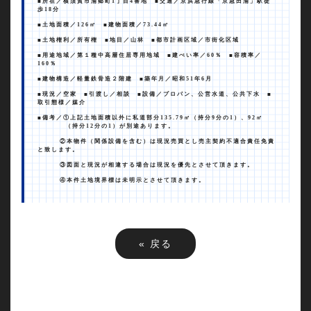
■所在／横須賀市浦郷町
1
丁目
4
番地 ■交通／京浜急行線「京急田浦」駅徒
歩
18
分
■土地面積／
126
㎡ ■建物面積／
73.44
㎡
■土地権利／所有権 ■地目／山林 ■都市計画区域／市街化区域
■用途地域／第１種中高層住居専用地域 ■建ぺい率／
60
％
■
容積率／
160
％
■建物構造／軽量鉄骨造２階建 ■築年月／昭和
51
年
6
月
■現況／空家 ■引渡し／相談 ■設備／プロパン、公営水道、公共下水 ■
取引態様／媒介
■備考／①上記土地面積以外に私道部分
135.79
㎡（持分
9
分の
1
）、
92
㎡
（持分
12
分の
1
）が別途あります。
②本物件（関係設備を含む）は現況売買とし売主契約不適合責任免責
と致します。
③図面と現況が相違する場合は現況を優先とさせて頂きます。
④本件土地境界標は未明示とさせて頂きます。
«
戻る