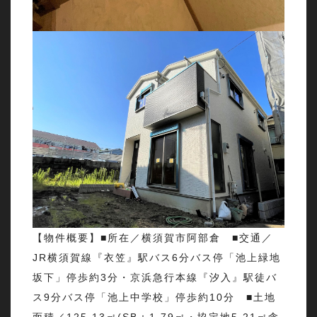
【物件概要】■所在／横須賀市阿部倉 ■交通／
JR横須賀線『衣笠』駅バス6分バス停「池上緑地
坂下」停歩約3分・京浜急行本線『汐入』駅徒バ
ス9分バス停「池上中学校」停歩約10分 ■土地