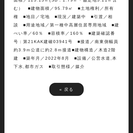
面積／125.13㎡(SB：1.79㎡・協定地5.21㎡含
む） ■建物面積／95.79㎡ ■土地権利／所有
権 ■地目／宅地 ■現況／建築中 ■引渡／相
談 ■用途地域／第一種中高層住居専用地域 ■建
ぺい率／60％ ■容積率／160％ ■建築確認番
号：第21KAK建確03941号 ■接道／南東側幅員
約3.9ｍ公道に約2.8ｍ接道■建物構造／木造2階
建 ■築年月／2022年8月 ■設備／公営水道,本
下水,都市ガス ■取引態様／媒介
«
戻る