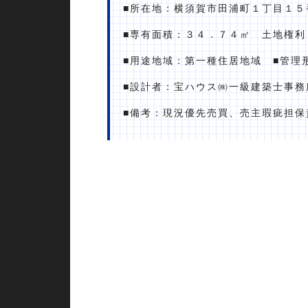
■所在地：横須賀市田浦町１丁目１５
■専有面積：３４．７４㎡ 土地権
■用途地域：第一種住居地域 ■管理
■設計者：宝ハウス㈱一級建築士事務
■備考：現況優先売買、売主瑕疵担保