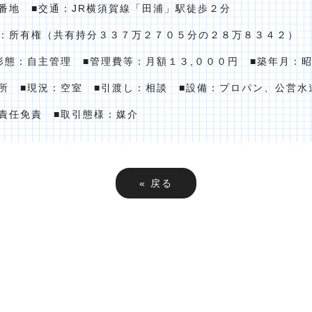
番地 ■交通：JR横須賀線「田浦」駅徒歩２分
利：所有権（共有持分３３７万２７０５分の２８万８３４２）
形態：自主管理 ■管理費等：月額１３,０００円 ■築年月
所 ■現況：空室 ■引渡し：相談 ■設備：プロパン、公営水
責任免責 ■取引態様：媒介
«
戻る